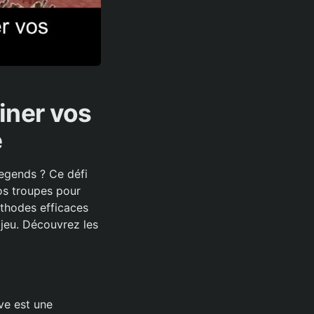
iner vos
é
Legends ? Ce défi
os troupes pour
éthodes efficaces
 jeu. Découvrez les
ve est une