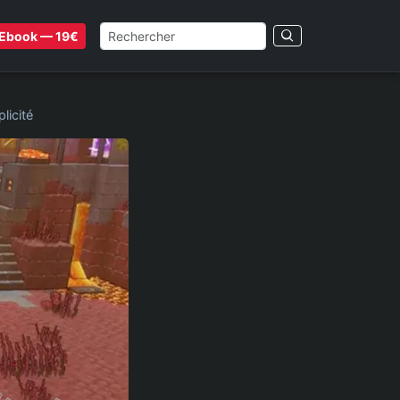
Ebook — 19€
licité