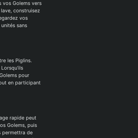
us vos Golems vers
lave, construisez
 regardez vos
 unités sans
e les Piglins.
Lorsqu’ils
 Golems pour
out en participant
age rapide peut
vos Golems, puis
s permettra de