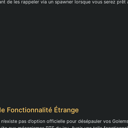
ant de les rappeler via un spawner lorsque vous serez prêt 
 Fonctionnalité Étrange
il n’existe pas d’option officielle pour désépauler vos Gole
ite aux mécanismes RTS du jeu. Avoir une telle fonctionnalité