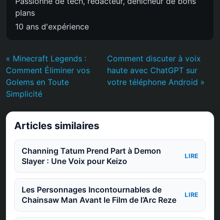
Passionné de tech, rédacteur, dénicheur de bons
plans
10 ans d'expérience
« Minecraft Legends :
Comment discuter à voix
Comment Éliminer vos
haute avec ChatGPT sur
Golems en Toute
votre téléphone Android »
Simplicité
Articles similaires
Channing Tatum Prend Part à Demon
LIRE
Slayer : Une Voix pour Keizo
Les Personnages Incontournables de
LIRE
Chainsaw Man Avant le Film de l’Arc Reze