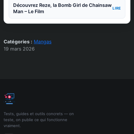
Découvrez Reze, la Bomb Girl de Chainsaw
LIRE
Man – Le Film
Catégories :
Mangas
19 mars 2026
Tests, guides et outils concrets — on
teste, on publie ce qui fonctionne
vraiment.