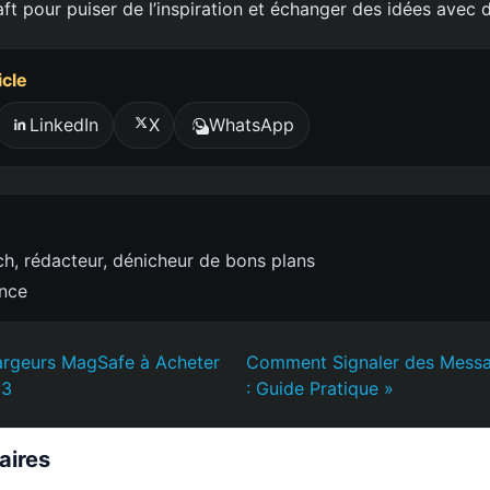
ft pour puiser de l’inspiration et échanger des idées avec d
icle
LinkedIn
X
WhatsApp
h, rédacteur, dénicheur de bons plans
ence
hargeurs MagSafe à Acheter
Comment Signaler des Mess
13
: Guide Pratique »
laires