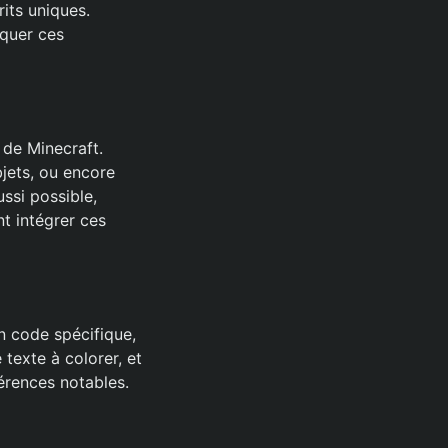
rits uniques.
iquer ces
 de Minecraft.
jets, ou encore
ssi possible,
t intégrer ces
n code spécifique,
texte à colorer, et
érences notables.