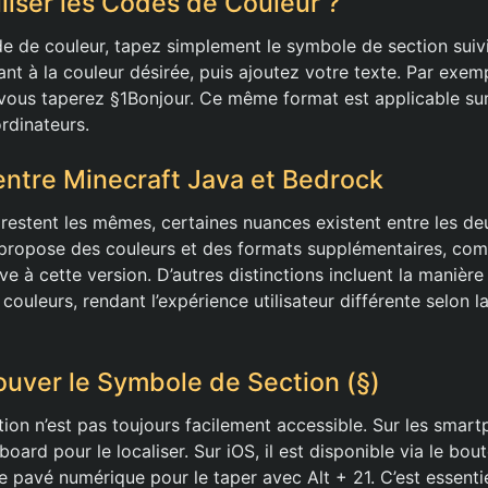
iser les Codes de Couleur ?
de de couleur, tapez simplement le symbole de section suivi
nt à la couleur désirée, puis ajoutez votre texte. Par exemp
 vous taperez §1Bonjour. Ce même format est applicable sur 
rdinateurs.
entre Minecraft Java et Bedrock
 restent les mêmes, certaines nuances existent entre les deu
propose des couleurs et des formats supplémentaires, com
ve à cette version. D’autres distinctions incluent la manièr
 couleurs, rendant l’expérience utilisateur différente selon 
uver le Symbole de Section (§)
ion n’est pas toujours facilement accessible. Sur les smar
Gboard pour le localiser. Sur iOS, il est disponible via le bou
e pavé numérique pour le taper avec Alt + 21. C’est essenti