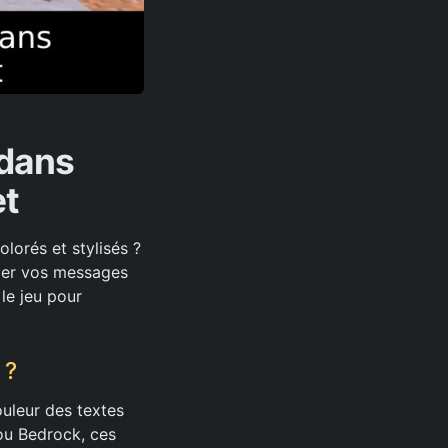
 dans
et
lorés et stylisés ?
mer vos messages
le jeu pour
 ?
uleur des textes
 ou Bedrock, ces