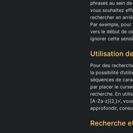
phrases au sein de
vous souhaitez effe
rechercher en arri
Par exemple, pour r
vers le début de c
ignorer cette sensi
Utilisation 
Pour des recherche
la possibilité d’ut
séquences de cara
par placer le curseu
recherche. En util
[A-Za-z]{2,}>‘, vo
approfondir, consul
Recherche e