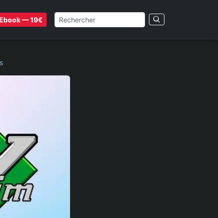
Ebook — 19€
s