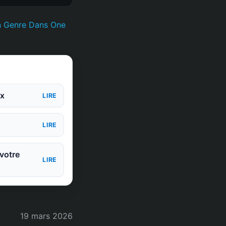
n Genre Dans One
ux
LIRE
LIRE
votre
LIRE
19 mars 2026