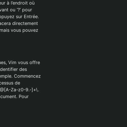
r à l’endroit où
vant ou ‘?’ pour
appuyez sur Entrée.
lacera directement
, mais vous pouvez
ues, Vim vous offre
identifier des
exemple. Commencez
ocessus de
+@[A-Za-z0-9.-]+\.
document. Pour