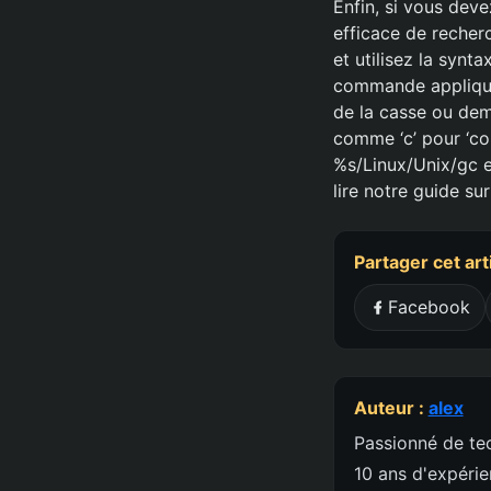
Enfin, si vous dev
efficace de recher
et utilisez la syn
commande appliquer
de la casse ou de
comme ‘c’ pour ‘con
%s/Linux/Unix/gc et
lire notre guide su
Partager cet art
Facebook
Auteur :
alex
Passionné de tec
10 ans d'expéri