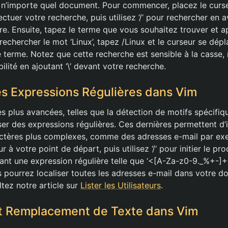
 n’importe quel document. Pour commencer, placez le curseu
ctuer votre recherche, puis utilisez ‘/’ pour rechercher en a
ère. Ensuite, tapez le terme que vous souhaitez trouver et 
echercher le mot ‘Linux’, tapez /Linux et le curseur se dép
e terme. Notez que cette recherche est sensible à la casse
bilité en ajoutant ‘\’ devant votre recherche.
des Expressions Régulières dans Vim
s plus avancées, telles que la détection de motifs spécifiq
iliser des expressions régulières. Ces dernières permettent d’
ctères plus complexes, comme des adresses e-mail par 
r à votre point de départ, puis utilisez ‘/’ pour initier le pr
isant une expression régulière telle que ‘<[A-Za-z0-9._%+-]
us pourrez localiser toutes les adresses e-mail dans votre 
tez notre article sur
Lister les Utilisateurs
.
t Remplacement de Texte dans Vim