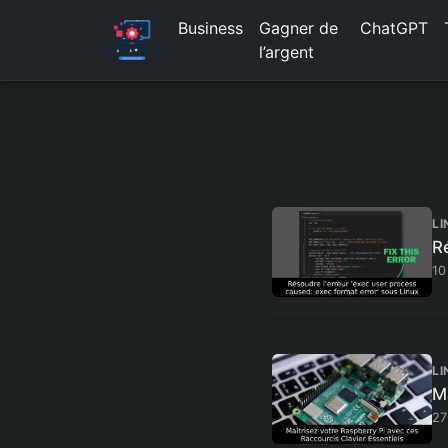
Business
Gagner de
ChatGPT
l’argent
LI
Ré
10
LI
M
27