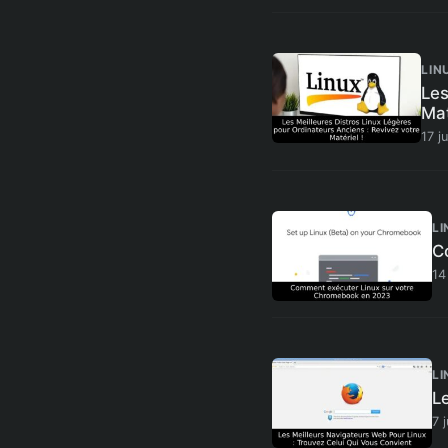
LIN
Les
Mat
17 j
LI
C
14
LI
L
7 