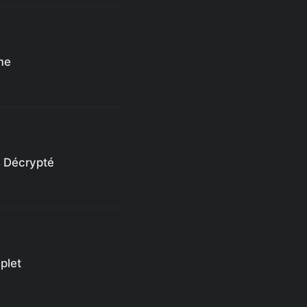
ime
s Décrypté
plet