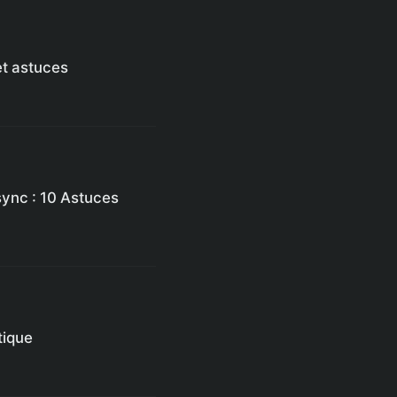
et astuces
sync : 10 Astuces
tique