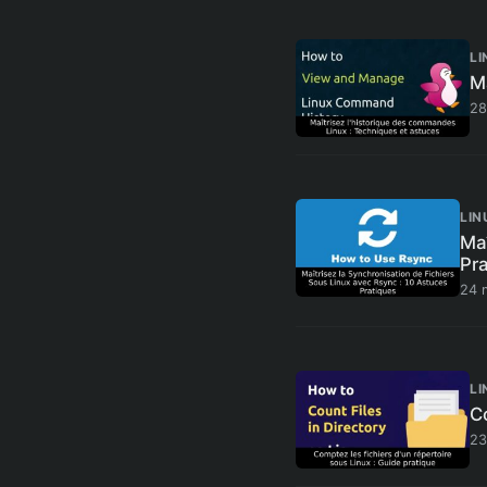
LI
M
28
LIN
Maî
Pr
24 
LI
Co
23