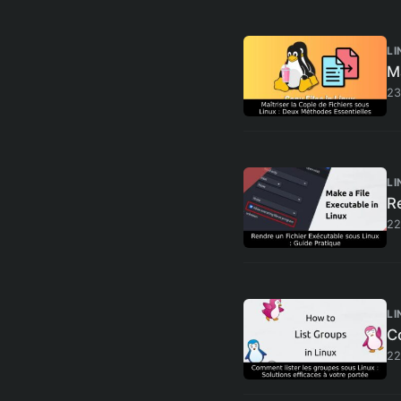
LI
Ma
23
LI
R
22
LI
Co
22