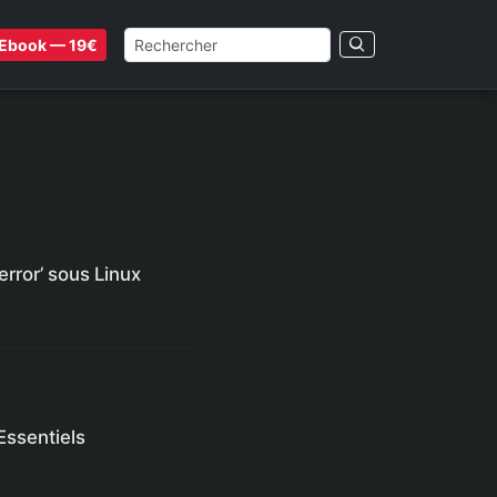
Ebook — 19€
rror’ sous Linux
Essentiels