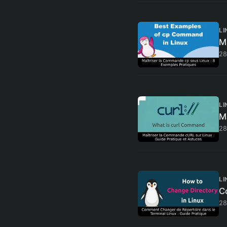
LI
M
28
LI
M
28
LI
C
28