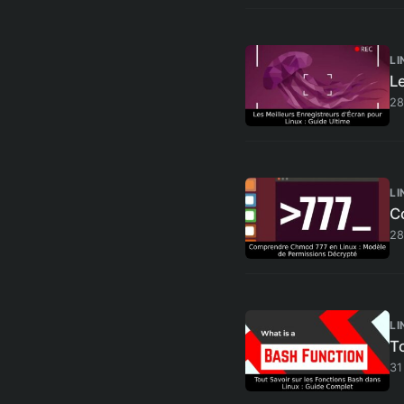
LI
Le
28
LI
C
28
LI
T
31