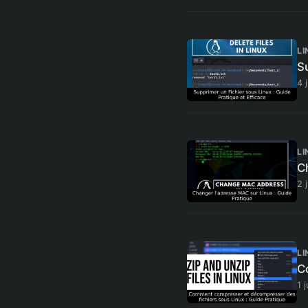
LI
Su
4 
LI
C
2 
LI
C
1 