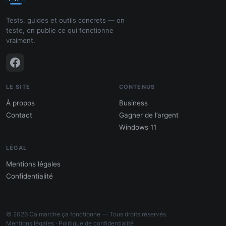
Tests, guides et outils concrets — on
teste, on publie ce qui fonctionne
vraiment.
LE SITE
CONTENUS
À propos
Business
Contact
Gagner de l’argent
Windows 11
LÉGAL
Mentions légales
Confidentialité
PDF : 10 Méthodes pour gagner de
l'argent
© 2026 Ca marche ça fonctionne — Tous droits réservés.
Gagne 300 € – 5 000 € / mois · Guide testé
Mentions légales
·
Politique de confidentialité