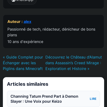
Auteur :
alex
Passionné de tech, rédacteur, dénicheur de bons
plans
10 ans d'expérience
« Guide Complet pour
Découvrez le Château d’Alamut
Échanger avec les
dans Assassin’s Creed Mirage :
Piglins dans Minecraft
Exploration et Histoire »
Articles similaires
Channing Tatum Prend Part à Demon
LIRE
Slayer : Une Voix pour Keizo