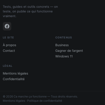
Tests, guides et outils concrets — on
teste, on publie ce qui fonctionne
vraiment.
LE SITE
CONTENUS
À propos
Business
Contact
Gagner de l’argent
Windows 11
LÉGAL
Mentions légales
Confidentialité
PDF : 10 Méthodes pour gagner de
l'argent
© 2026 Ca marche ça fonctionne — Tous droits réservés.
Gagne 300 € – 5 000 € / mois · Guide testé
Mentions légales
·
Politique de confidentialité