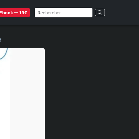
Ebook — 19€
3