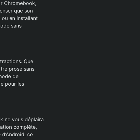
our Chromebook,
penser que son
 ou en installant
Mode sans
stractions. Que
otre prose sans
 mode de
de pour les
k ne vous déplaira
sation complète,
 d’Android, ce