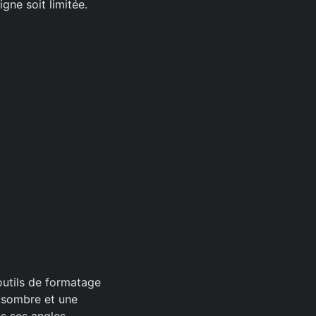
gne soit limitée.
 outils de formatage
e sombre et une
s ses angles.