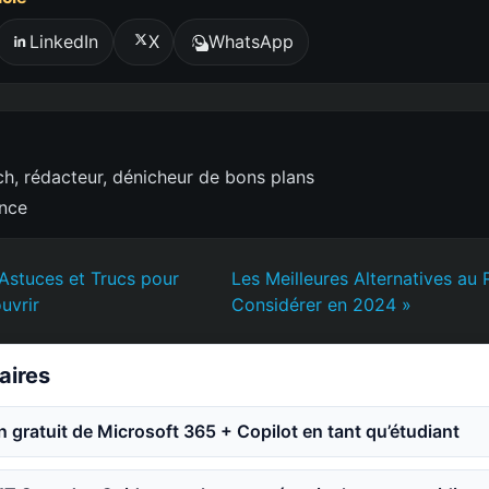
LinkedIn
X
WhatsApp
h, rédacteur, dénicheur de bons plans
ence
 Astuces et Trucs pour
Les Meilleures Alternatives au 
uvrir
Considérer en 2024 »
laires
an gratuit de Microsoft 365 + Copilot en tant qu’étudiant