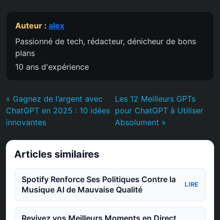
Auteur :
alex
Passionné de tech, rédacteur, dénicheur de bons
plans
10 ans d'expérience
« Gagnez de l’argent avec
Les 12 Meilleurs GPTs
ChatGPT en 2025 : 10 idées
pour ChatGPT à Utiliser
innovantes
Absolument »
Articles similaires
Spotify Renforce Ses Politiques Contre la
LIRE
Musique AI de Mauvaise Qualité
Revivez vos Meilleurs Moments en Direct