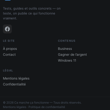
Tests, guides et outils concrets — on
teste, on publie ce qui fonctionne
vraiment.
LE SITE
CONTENUS
À propos
Business
Contact
Gagner de l’argent
Windows 11
LÉGAL
Mentions légales
Confidentialité
PDF : 10 Méthodes pour gagner de
l'argent
© 2026 Ca marche ça fonctionne — Tous droits réservés.
Gagne 300 € – 5 000 € / mois · Guide testé
Mentions légales
·
Politique de confidentialité