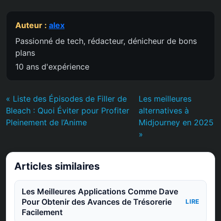
Auteur :
alex
Passionné de tech, rédacteur, dénicheur de bons
plans
10 ans d'expérience
« Liste des Épisodes de Filler de
Les meilleures
Bleach : Quoi Éviter pour Profiter
alternatives à
Pleinement de l’Anime
Midjourney en 2025
»
Articles similaires
Les Meilleures Applications Comme Dave
Pour Obtenir des Avances de Trésorerie
LIRE
Facilement