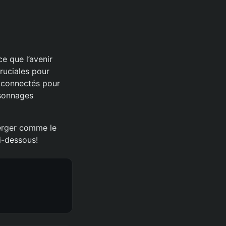
e que l’avenir
ruciales pour
z connectés pour
rsonnages
erger comme le
i-dessous!