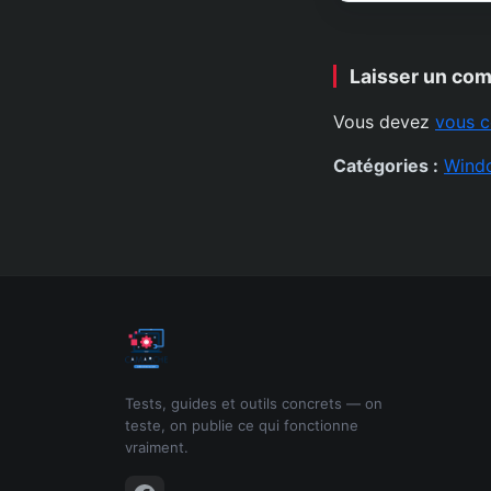
Laisser un co
Vous devez
vous c
Catégories :
Wind
Tests, guides et outils concrets — on
teste, on publie ce qui fonctionne
vraiment.