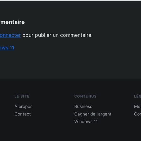
mmentaire
onnecter
pour publier un commentaire.
ows 11
LE SITE
CONTENUS
LÉ
À propos
Business
Men
Contact
Gagner de l’argent
Con
Windows 11