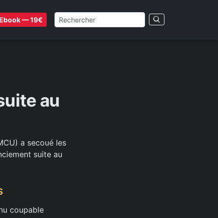
Ebook — 19€
suite au
MCU) a secoué les
nciement suite au
s
nnu coupable