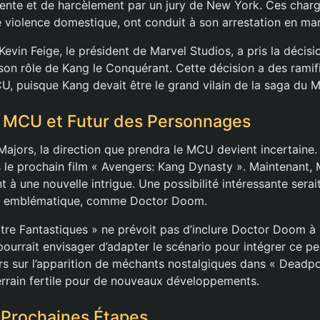
ente et de harcèlement par un jury de New York. Ces charge
 violence domestique, ont conduit à son arrestation en mar
Kevin Feige, le président de Marvel Studios, a pris la décisio
à son rôle de Kang le Conquérant. Cette décision a des rami
U, puisque Kang devait être le grand vilain de la saga du M
e MCU et Futur des Personnages
ajors, la direction que prendra le MCU devient incertaine. 
s le prochain film « Avengers: Kang Dynasty ». Maintenant, 
t à une nouvelle intrigue. Une possibilité intéressante serait
te emblématique, comme Doctor Doom.
tre Fantastiques » ne prévoit pas d’inclure Doctor Doom à s
pourrait envisager d’adapter le scénario pour intégrer ce p
urs sur l’apparition de méchants nostalgiques dans « Deadpo
terrain fertile pour de nouveaux développements.
 Prochaines Étapes