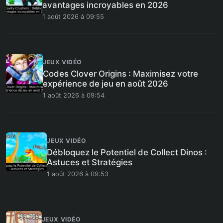
avantages incroyables en 2026
1 août 2026 à 09:55
JEUX VIDÉO
Codes Clover Origins : Maximisez votre
expérience de jeu en août 2026
1 août 2026 à 09:54
JEUX VIDÉO
Débloquez le Potentiel de Collect Dinos :
Astuces et Stratégies
1 août 2026 à 09:53
JEUX VIDÉO