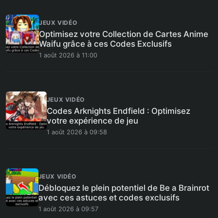
JEUX VIDÉO
Optimisez votre Collection de Cartes Anime
Waifu grâce à ces Codes Exclusifs
1 août 2026 à 11:00
JEUX VIDÉO
Codes Arknights Endfield : Optimisez
votre expérience de jeu
1 août 2026 à 09:58
JEUX VIDÉO
Débloquez le plein potentiel de Be a Brainrot
avec ces astuces et codes exclusifs
1 août 2026 à 09:57