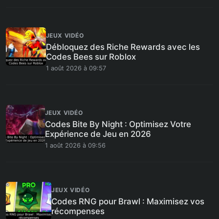
JEUX VIDÉO
Débloquez des Riche Rewards avec les
Codes Bees sur Roblox
1 août 2026 à 09:57
JEUX VIDÉO
Codes Bite By Night : Optimisez Votre
Expérience de Jeu en 2026
1 août 2026 à 09:56
JEUX VIDÉO
Codes RNG pour Brawl : Maximisez vos
récompenses