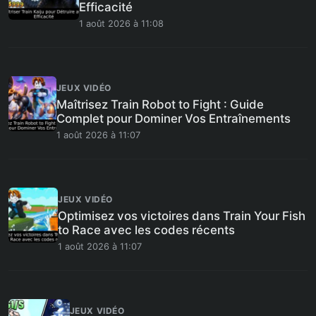
Efficacité
1 août 2026 à 11:08
JEUX VIDÉO
Maîtrisez Train Robot to Fight : Guide
Complet pour Dominer Vos Entraînements
1 août 2026 à 11:07
JEUX VIDÉO
Optimisez vos victoires dans Train Your Fish
to Race avec les codes récents
1 août 2026 à 11:07
JEUX VIDÉO