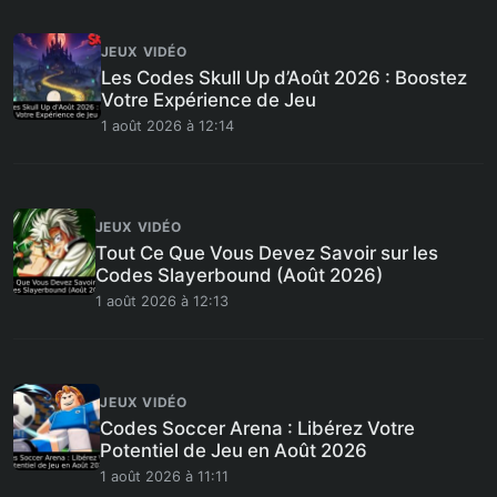
JEUX VIDÉO
Les Codes Skull Up d’Août 2026 : Boostez
Votre Expérience de Jeu
1 août 2026 à 12:14
JEUX VIDÉO
Tout Ce Que Vous Devez Savoir sur les
Codes Slayerbound (Août 2026)
1 août 2026 à 12:13
JEUX VIDÉO
Codes Soccer Arena : Libérez Votre
Potentiel de Jeu en Août 2026
1 août 2026 à 11:11