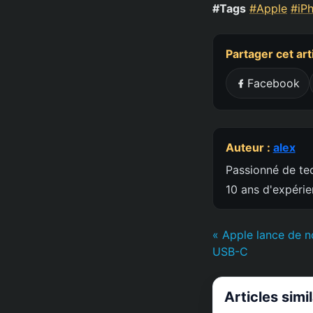
#Tags
#Apple
#iP
Partager cet art
Facebook
Auteur :
alex
Passionné de tec
10 ans d'expéri
« Apple lance de 
USB-C
Articles simi