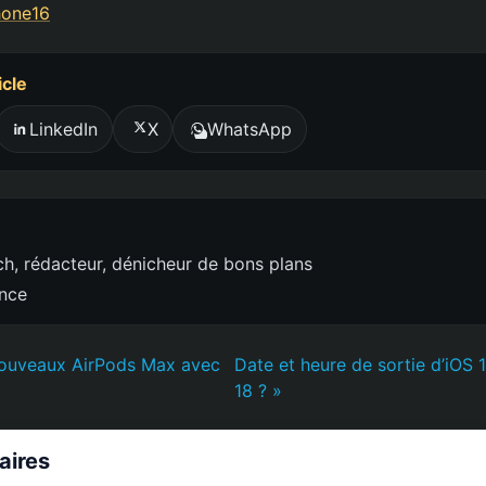
hone16
icle
LinkedIn
X
WhatsApp
h, rédacteur, dénicheur de bons plans
ence
nouveaux AirPods Max avec
Date et heure de sortie d’iOS 
18 ? »
laires