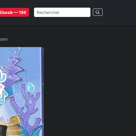
Ebook — 19€
ream