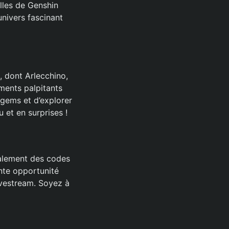
elles de Genshin
nivers fascinant
, dont Arlecchino,
ments palpitants
gems et d’explorer
 et en surprises !
galement des codes
nte opportunité
ivestream. Soyez à