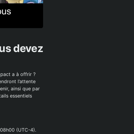
ous devez
act a à offrir ?
ndront l’attente
nir, ainsi que par
ails essentiels
à 08h00 (UTC-4).