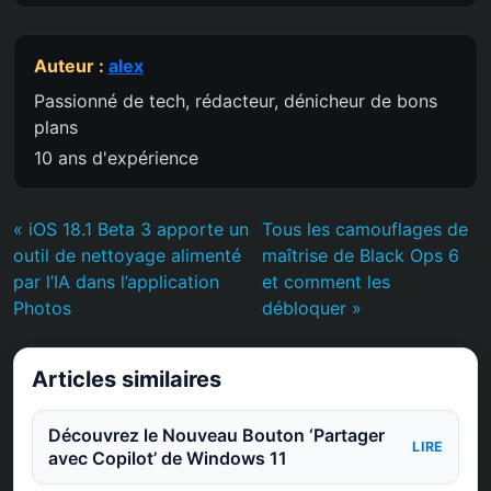
Auteur :
alex
Passionné de tech, rédacteur, dénicheur de bons
plans
10 ans d'expérience
« iOS 18.1 Beta 3 apporte un
Tous les camouflages de
outil de nettoyage alimenté
maîtrise de Black Ops 6
par l’IA dans l’application
et comment les
Photos
débloquer »
Articles similaires
Découvrez le Nouveau Bouton ‘Partager
LIRE
avec Copilot’ de Windows 11