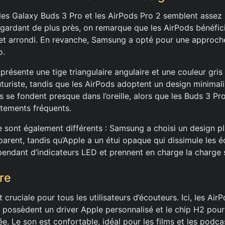
les Galaxy Buds 3 Pro et les AirPods Pro 2 semblent assez s
gardant de plus près, on remarque que les AirPods bénéfici
t arrondi. En revanche, Samsung a opté pour une approche
o.
résente une tige triangulaire angulaire et une couleur gris 
turiste, tandis que les AirPods adoptent un design minimali
s se fondent presque dans l’oreille, alors que les Buds 3 P
stements fréquents.
e sont également différents : Samsung a choisi un design 
parent, tandis qu’Apple a un étui opaque qui dissimule les 
pendant d’indicateurs LED et prennent en charge la charge s
re
 cruciale pour tous les utilisateurs d’écouteurs. Ici, les Air
, possèdent un driver Apple personnalisé et le chip H2 pou
ée. Le son est confortable, idéal pour les films et les podca