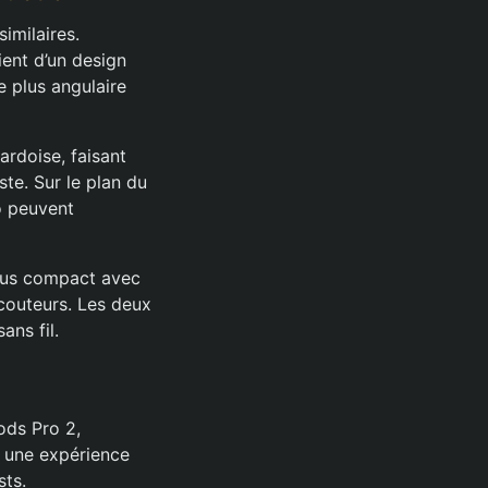
imilaires.
ent d’un design
 plus angulaire
ardoise, faisant
ste. Sur le plan du
ro peuvent
plus compact avec
écouteurs. Les deux
ans fil.
Pods Pro 2,
r une expérience
sts.