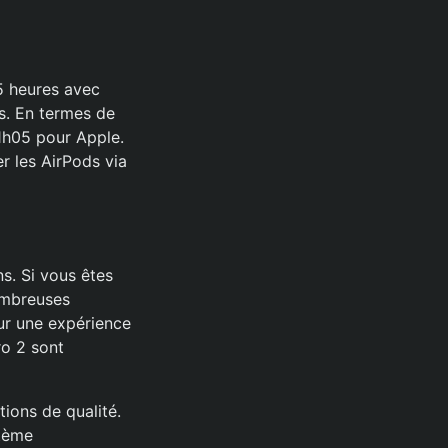
,5 heures avec
es. En termes de
1h05 pour Apple.
r les AirPods via
ns. Si vous êtes
ombreuses
our une expérience
ro 2 sont
ions de qualité.
stème