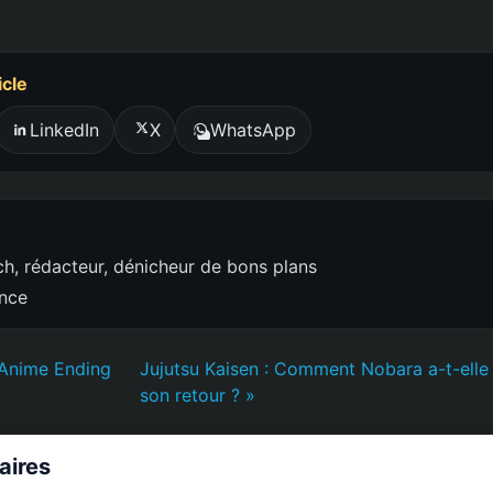
icle
LinkedIn
X
WhatsApp
h, rédacteur, dénicheur de bons plans
ence
 Anime Ending
Jujutsu Kaisen : Comment Nobara a-t-elle 
son retour ? »
laires