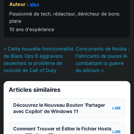
Auteur :
alex
Passionné de tech, rédacteur, dénicheur de bons
plans
10 ans d'expérience
« Cette nouvelle fonctionnalité
Concurrents de Nvidia :
de Black Ops 6 aggravera
Fabricants de puces IA
seulement le problème de
combattant la guerre
toxicité de Call of Duty
du silicium »
Articles similaires
Découvrez le Nouveau Bouton ‘Partager
LIRE
avec Copilot’ de Windows 11
Comment Trouver et Éditer le Fichier Hosts
LIRE