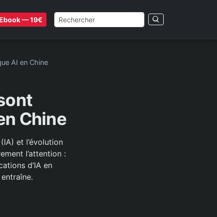
Ebook — 19€
que AI en Chine
sont
 en Chine
IA) et l’évolution
ement l’attention :
ations d’IA en
 entraîne.