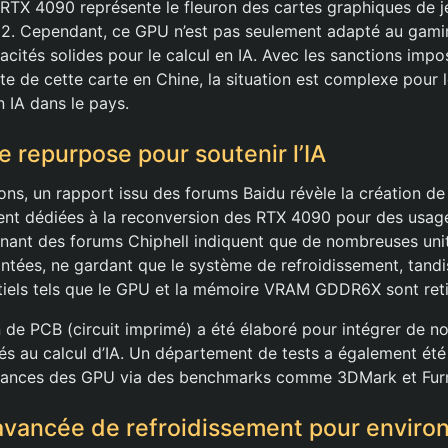
RTX 4090 représente le fleuron des cartes graphiques de je
2. Cependant, ce GPU n’est pas seulement adapté au gamin
cités solides pour le calcul en IA. Avec les sanctions impo
nte de cette carte en Chine, la situation est complexe pour 
 IA dans le pays.
e repurpose pour soutenir l’IA
ions, un rapport issu des forums Baidu révèle la création de
nt dédiées à la reconversion des RTX 4090 pour des usage
enant des forums Chiphell indiquent que de nombreuses un
tées, ne gardant que le système de refroidissement, tandi
iels tels que le GPU et la mémoire VRAM GDDR6X sont reti
de PCB (circuit imprimé) a été élaboré pour intégrer de n
 au calcul d’IA. Un département de tests a également été
rmances des GPU via des benchmarks comme 3DMark et Fur
avancée de refroidissement pour envir