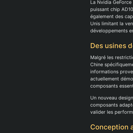
La Nvidia GeForce 
puissant chip AD10
également des capa
Unis limitant la ve
développements en
Des usines d
Malgré les restrict
Chine spécifiqueme
informations prov
actuellement démon
composants essent
Un nouveau design 
composants adaptés
valider les perfo
Conception 