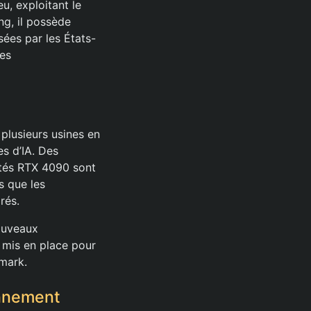
u, exploitant le
g, il possède
sées par les États-
les
 plusieurs usines en
s d’IA. Des
ités RTX 4090 sont
s que les
rés.
ouveaux
 mis en place pour
mark.
onnement