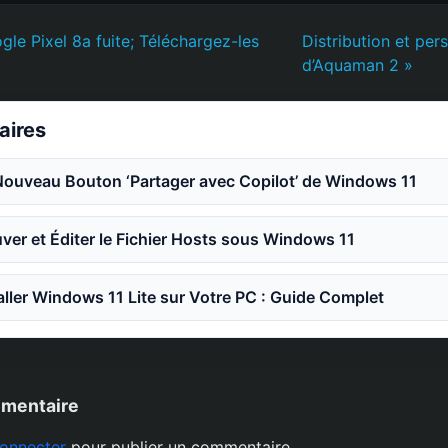
gle Pixel 8a fuite; Téléchargez-les
Distribution et pe
d’Aquaman 2 »
laires
Nouveau Bouton ‘Partager avec Copilot’ de Windows 11
er et Éditer le Fichier Hosts sous Windows 11
ler Windows 11 Lite sur Votre PC : Guide Complet
mmentaire
onnecter
pour publier un commentaire.