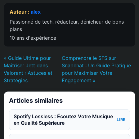
Auteur :
alex
Passionné de tech, rédacteur, dénicheur de bons
plans
10 ans d'expérience
« Guide Ultime pour
Comprendre le SFS sur
Maîtriser Jett dans
Snapchat : Un Guide Pratique
Valorant : Astuces et
pour Maximiser Votre
Stratégies
Engagement »
Articles similaires
Spotify Lossless : Écoutez Votre Musique
LIRE
en Qualité Supérieure