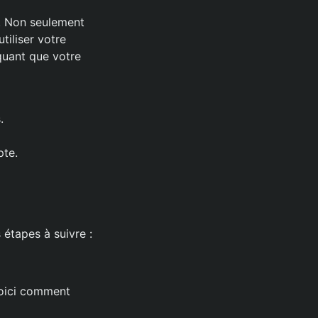
e. Non seulement
tiliser votre
quant que votre
.
pte.
 étapes à suivre :
Voici comment