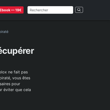
Ebook — 19€
iraté
écupérer
lox ne fait pas
iraté, vous êtes
saires pour
r éviter que cela