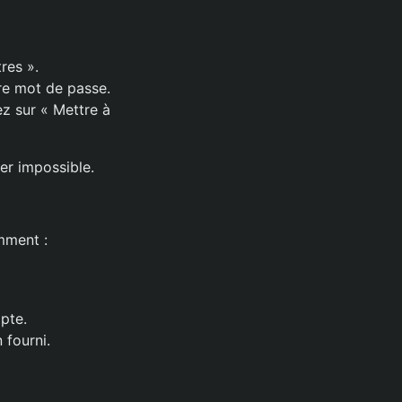
res ».
tre mot de passe.
z sur « Mettre à
er impossible.
omment :
pte.
 fourni.