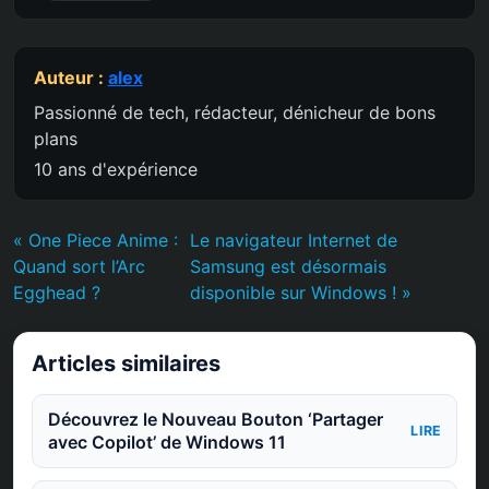
Auteur :
alex
Passionné de tech, rédacteur, dénicheur de bons
plans
10 ans d'expérience
« One Piece Anime :
Le navigateur Internet de
Quand sort l’Arc
Samsung est désormais
Egghead ?
disponible sur Windows ! »
Articles similaires
Découvrez le Nouveau Bouton ‘Partager
LIRE
avec Copilot’ de Windows 11