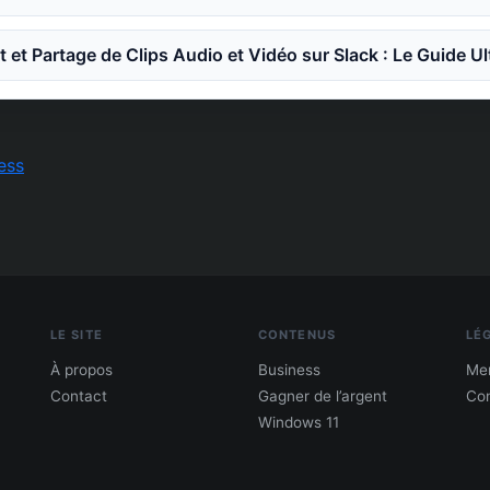
 et Partage de Clips Audio et Vidéo sur Slack : Le Guide Ul
ess
LE SITE
CONTENUS
LÉ
À propos
Business
Men
Contact
Gagner de l’argent
Con
Windows 11