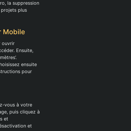
ro, la suppression
 projets plus
r Mobile
 ouvrir
ccéder. Ensuite,
mètres’.
hoisissez ensuite
structions pour
ez-vous à votre
age, puis cliquez à
s et
Désactivation et