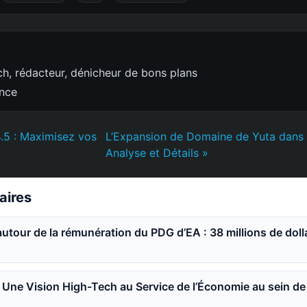
h, rédacteur, dénicheur de bons plans
ence
.5 : Maximisez vos
L’Expansion de Domaine de Yuta dans J
Analyse et Détails »
laires
utour de la rémunération du PDG d’EA : 38 millions de doll
Une Vision High-Tech au Service de l’Économie au sein de