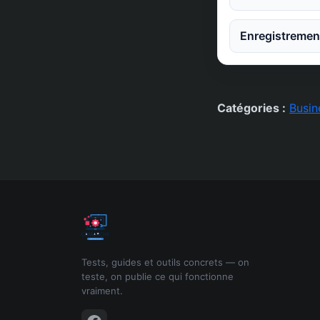
Enregistrement
Catégories :
Busin
Tests, guides et outils concrets — on
teste, on publie ce qui fonctionne
vraiment.