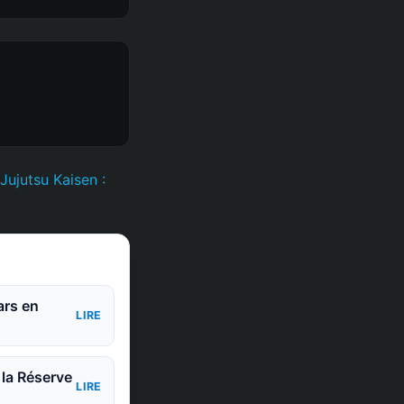
ujutsu Kaisen :
ars en
LIRE
 la Réserve
LIRE