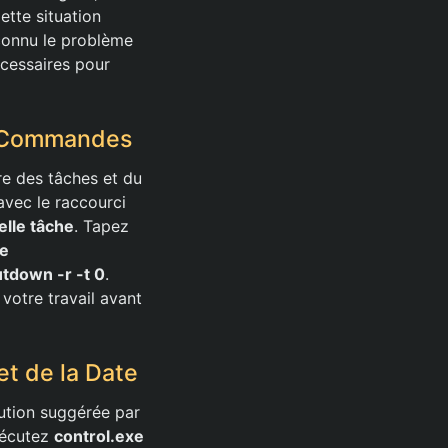
ette situation
econnu le problème
écessaires pour
 de Commandes
re des tâches et du
vec le raccourci
lle tâche
. Tapez
te
tdown -r -t 0
.
otre travail avant
et de la Date
ution suggérée par
exécutez
control.exe