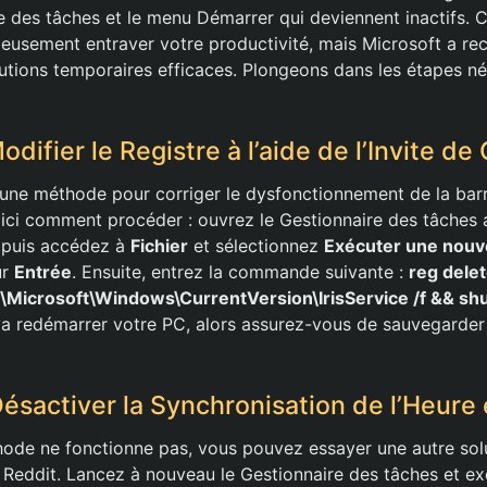
 des tâches et le menu Démarrer qui deviennent inactifs. C
rieusement entraver votre productivité, mais Microsoft a r
utions temporaires efficaces. Plongeons dans les étapes n
Modifier le Registre à l’aide de l’Invite
 une méthode pour corriger le dysfonctionnement de la bar
ci comment procéder : ouvrez le Gestionnaire des tâches a
 puis accédez à
Fichier
et sélectionnez
Exécuter une nouve
ur
Entrée
. Ensuite, entrez la commande suivante :
reg dele
crosoft\Windows\CurrentVersion\IrisService /f && shu
redémarrer votre PC, alors assurez-vous de sauvegarder v
Désactiver la Synchronisation de l’Heure 
hode ne fonctionne pas, vous pouvez essayer une autre sol
ur Reddit. Lancez à nouveau le Gestionnaire des tâches et 