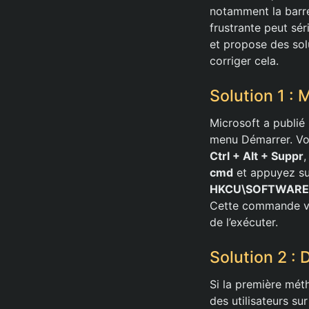
notamment la barre
frustrante peut sé
et propose des sol
corriger cela.
Solution 1 : 
Microsoft a publié
menu Démarrer. Voi
Ctrl + Alt + Suppr
,
cmd
et appuyez s
HKCU\SOFTWARE\Mi
Cette commande va 
de l’exécuter.
Solution 2 : 
Si la première mét
des utilisateurs s