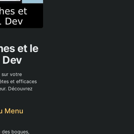
es et le
 Dev
 sur votre
tes et efficaces
eur. Découvrez
du Menu
é des bogues,