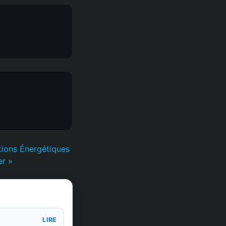
tions Énergétiques
er »
LIRE