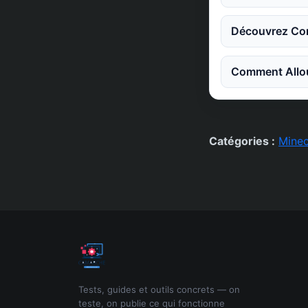
Découvrez Co
Comment Allou
Catégories :
Minec
Tests, guides et outils concrets — on
teste, on publie ce qui fonctionne