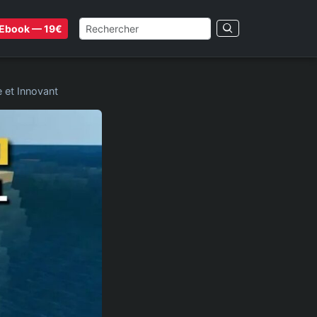
Ebook — 19€
 et Innovant