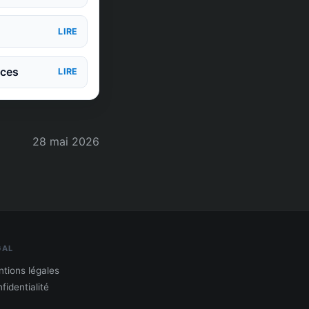
LIRE
nces
LIRE
28 mai 2026
GAL
tions légales
fidentialité