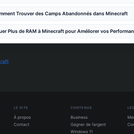
mment Trouver des Camps Abandonnés dans Minecraft
er Plus de RAM à Minecraft pour Améliorer vos Performa
raft
LE SITE
CONTENUS
LÉ
À propos
Business
Men
Contact
Gagner de l’argent
Con
Windows 11