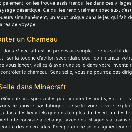
ipalement, on les trouve assis tranquilles dans ces villages
aysage désertique. Ce qui les rend vraiment spéciaux, c’est
oueurs simultanément, un atout unique dans le jeu qui fait
naires de voyage.
nter un Chameau
dans Minecraft est un processus simple. Il vous suffit de
utiliser la touche d’action secondaire pour commencer votr
 vous lancer, veillez à avoir une selle dans votre inventaire,
contrôler le chameau. Sans selle, vous ne pourrez pas diri
Selle dans Minecraft
s éléments indispensables pour monter les mobs, y compris
ous ne pouvez pas fabriquer de selle. Vous devrez explor
es dans des lieux tels que des temples du désert ou des fo
méthode consiste à échanger avec des villageois artisans d
s contre des émeraudes. Récupérer une selle augmentera c