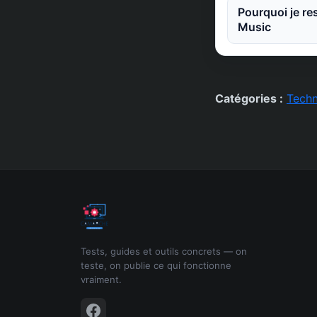
Pourquoi je re
Music
Catégories :
Techn
Tests, guides et outils concrets — on
teste, on publie ce qui fonctionne
vraiment.