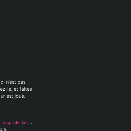
odi n’est pas
z-le, et faites
ur est joué.
.
t upgrade kodi
ble.