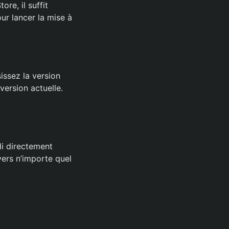
ore, il suffit
our lancer la mise à
sissez la version
version actuelle.
di directement
vers n’importe quel