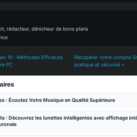
h, rédacteur, dénicheur de bons plans
ence
ws 10 : Méthodes Efficaces
Récupérer votre compte Sn
tre PC
pratique et sécurisé »
laires
ss : Écoutez Votre Musique en Qualité Supérieure
a : Découvrez les lunettes intelligentes avec affichage int
ronale