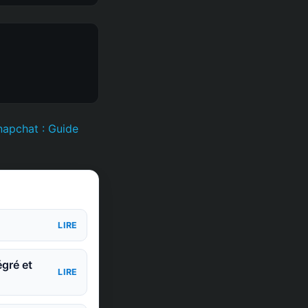
apchat : Guide
LIRE
égré et
LIRE