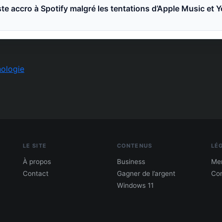
ste accro à Spotify malgré les tentations d’Apple Music et
ologie
LE SITE
CONTENUS
LÉ
À propos
Business
Men
Contact
Gagner de l’argent
Con
Windows 11