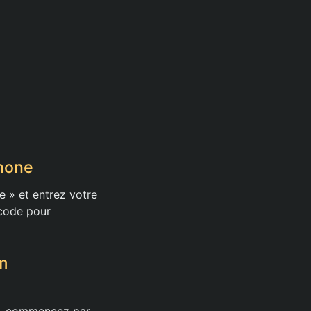
hone
e » et entrez votre
 code pour
m
ur, commencez par