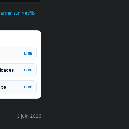
arder sur Netflix
LIRE
icaces
LIRE
ube
LIRE
13 juin 2026