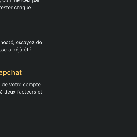
 tester chaque
nnecté, essayez de
se a déjà été
napchat
té de votre compte
 à deux facteurs et