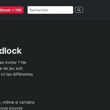
Ebook — 19€
dlock
s inviter ? Ne
e de jeu soit
ci les différentes
, même si certains
 vous pouvez