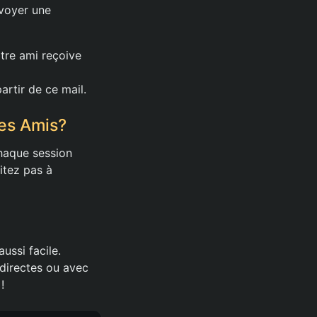
nvoyer une
otre ami reçoive
artir de ce mail.
des Amis?
chaque session
itez pas à
ussi facile.
 directes ou avec
!