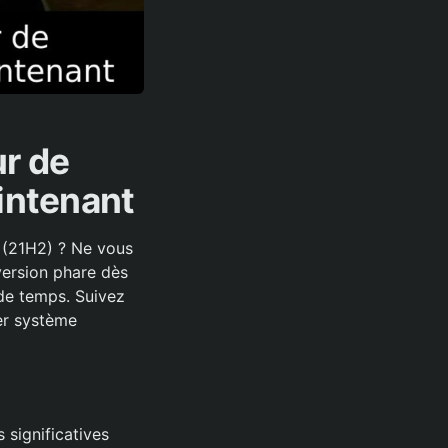
ur de
intenant
 (21H2) ? Ne vous
version phare dès
 de temps. Suivez
ier système
significatives