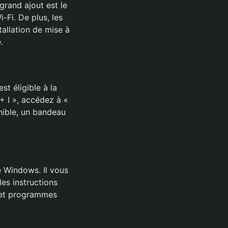
grand ajout est le
Fi. De plus, les
tallation de mise à
.
st éligible à la
+ I », accédez à «
onible, un bandeau
de Windows. Il vous
 les instructions
s et programmes