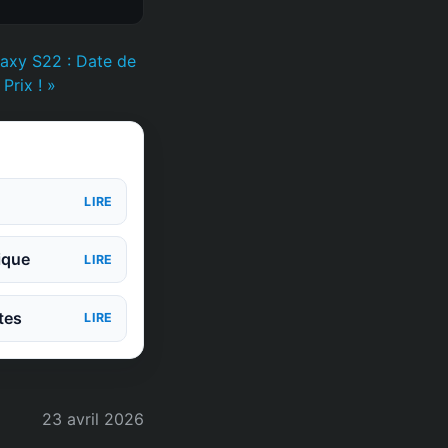
laxy S22 : Date de
Prix ! »
LIRE
ique
LIRE
tes
LIRE
23 avril 2026