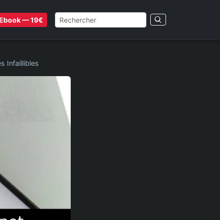
Ebook — 19€
Infaillibles