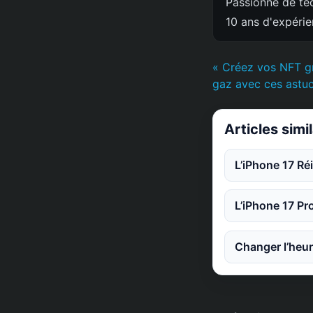
Passionné de tec
10 ans d'expéri
« Créez vos NFT gr
gaz avec ces astu
Articles simi
L’iPhone 17 Ré
L’iPhone 17 Pr
Changer l’heur