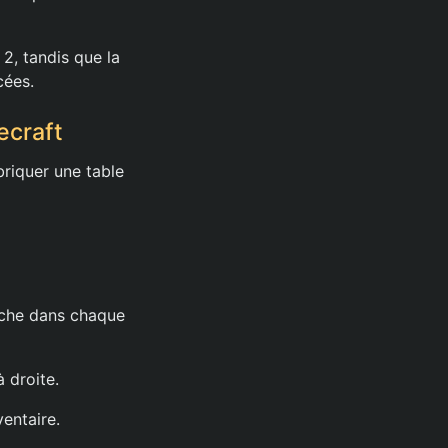
 2, tandis que la
cées.
ecraft
briquer une table
anche dans chaque
 droite.
ventaire.