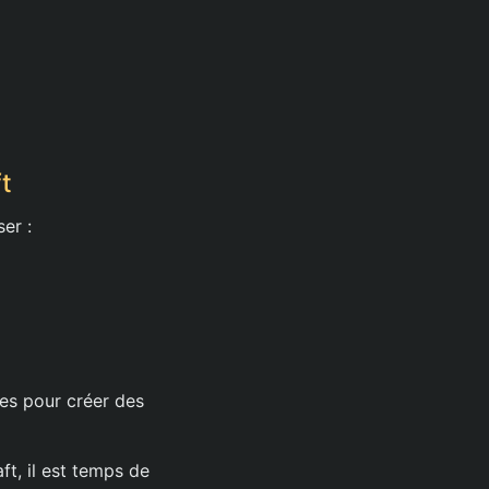
t
er :
ues pour créer des
t, il est temps de