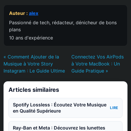
Auteur :
alex
Passionné de tech, rédacteur, dénicheur de bons
plans
10 ans d'expérience
« Comment Ajouter de la
Connectez Vos AirPods
Musique à Votre Story
à Votre MacBook : Un
Instagram : Le Guide Ultime
Guide Pratique »
Articles similaires
Spotify Lossless : Écoutez Votre Musique
LIRE
en Qualité Supérieure
Ray-Ban et Meta : Découvrez les lunettes