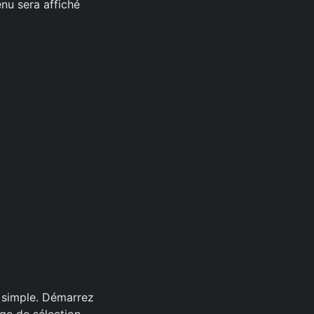
enu sera affiché
i simple. Démarrez
age de sélection.