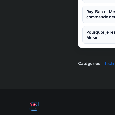
Ray-Ban et Met
commande neu
Pourquoi je re
Music
Catégories :
Techn