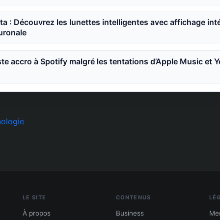
a : Découvrez les lunettes intelligentes avec affichage int
ronale
ste accro à Spotify malgré les tentations d’Apple Music et
ologie
LE SITE
CONTENUS
LÉ
À propos
Business
Men