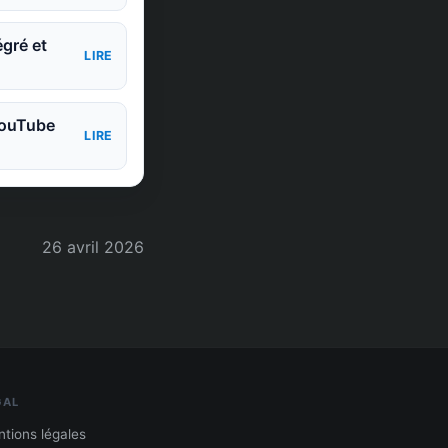
égré et
LIRE
 YouTube
LIRE
26 avril 2026
GAL
tions légales