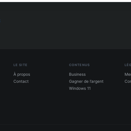
e
LE SITE
CONTENUS
LÉ
À propos
Business
Men
Contact
Gagner de l’argent
Con
Windows 11
PDF : 10 Méthodes pour gagner de l'argent
Gagne 300 € – 5 000 € / mois · Guide testé