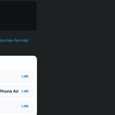
donnée Fermée’
LIRE
iPhone Air
LIRE
LIRE