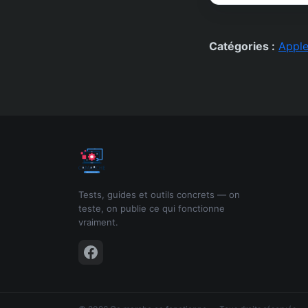
Catégories :
Appl
Tests, guides et outils concrets — on
teste, on publie ce qui fonctionne
vraiment.