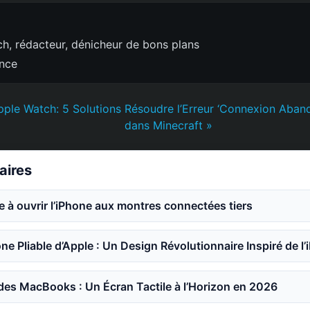
h, rédacteur, dénicheur de bons plans
ence
Apple Watch: 5 Solutions
Résoudre l’Erreur ‘Connexion Aban
dans Minecraft »
laires
e à ouvrir l’iPhone aux montres connectées tiers
ne Pliable d’Apple : Un Design Révolutionnaire Inspiré de l’
des MacBooks : Un Écran Tactile à l’Horizon en 2026