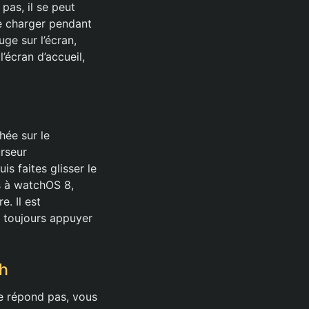
pas, il se peut
se charger pendant
ge sur l’écran,
écran d’accueil,
hée sur le
urseur
s faites glisser le
s à watchOS 8,
e. Il est
 toujours appuyer
h
ne répond pas, vous