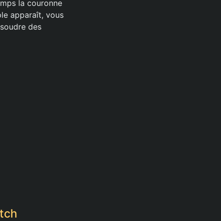
emps la couronne
le apparaît, vous
ésoudre des
atch