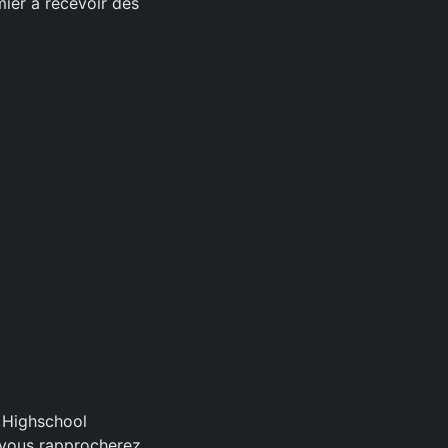
ier à recevoir des
e Highschool
 vous rapprocherez