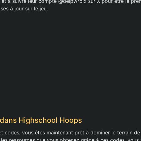
t à suivre leur compte @delpwrblx sur X pour être le prem
ses à jour sur le jeu.
 dans Highschool Hoops
et codes, vous êtes maintenant prêt à dominer le terrain d
t les ressources que vous obtenez grâce à ces codes, vous