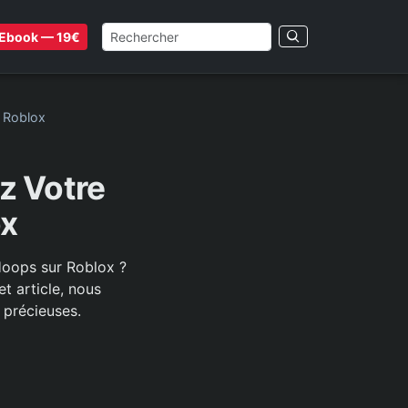
Ebook — 19€
 Roblox
z Votre
ox
Hoops sur Roblox ?
t article, nous
 précieuses.