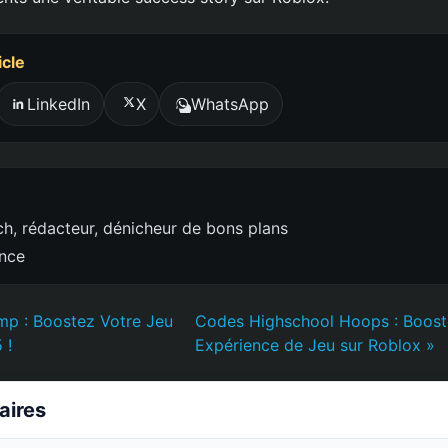
icle
LinkedIn
X
WhatsApp
h, rédacteur, dénicheur de bons plans
ence
mp : Boostez Votre Jeu
Codes Highschool Hoops : Boost
 !
Expérience de Jeu sur Roblox »
laires