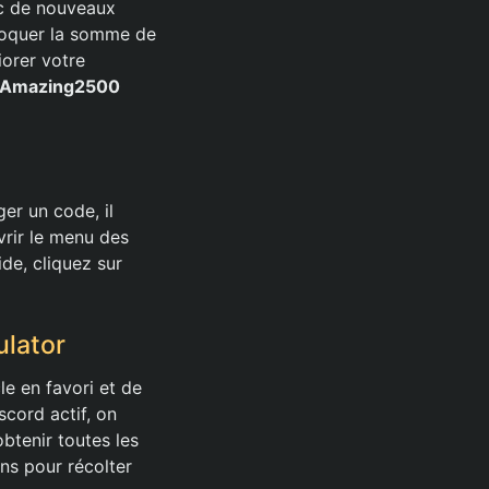
ec de nouveaux
oquer la somme de
iorer votre
Amazing2500
er un code, il
vrir le menu des
de, cliquez sur
ulator
le en favori et de
scord actif, on
tenir toutes les
ons pour récolter