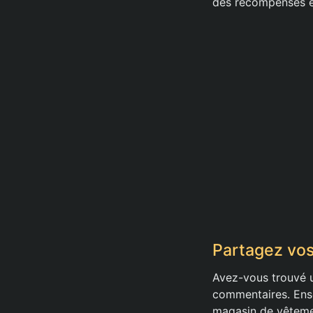
des récompenses e
Partagez vo
Avez-vous trouvé u
commentaires. Ense
magasin de vêtemen