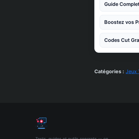
Guide Complet
Boostez vos Pr
Codes Cut Gra
Catégories :
Jeux 
Tests, guides et outils concrets — on