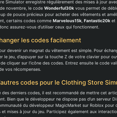
ore Simulator enregistre régulièrement des mises à jour av
 de novembre, le code
Wonderful30k
vous permet de débl
coup de pouce précieux pour acheter des vêtements et amél
nt, certains codes comme
Marvelous15k
,
Fantastic20k
et
donc assurez-vous d’utiliser ceux qui fonctionnent.
anger les codes facilement
our devenir un magnat du vêtement est simple. Pour échang
er le jeu, d’appuyer sur la touche Z de votre clavier pour ou
e cliquer sur l’icône des codes. Entrez ensuite le code vali
 de vos récompenses.
’autres codes pour le Clothing Store Sim
é des derniers codes, il est recommandé de mettre cet artic
ent. Bien que le développeur ne dispose pas d’un serveur Di
communauté du développeur MagicMarket sur Roblox pour ob
 et mises à jour du jeu. Participez également aux interacti