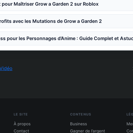
 pour Maîtriser Grow a Garden 2 sur Roblox
ofits avec les Mutations de Grow a Garden 2
ss pour les Personnages d’Anime : Guide Complet et Astu
Vidéo
LE SITE
CONTENUS
LÉ
À propos
Business
Men
Contact
Gagner de l’argent
Con