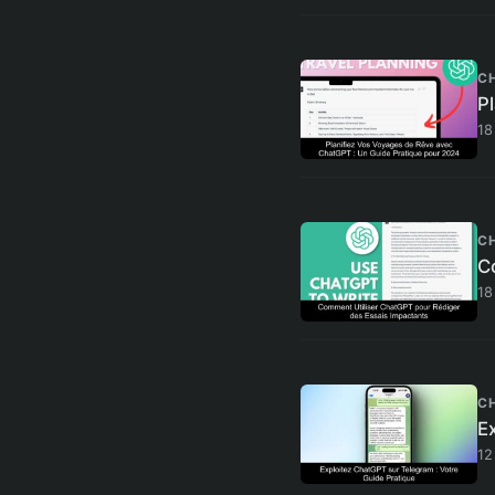
C
P
18
C
C
18
C
E
12