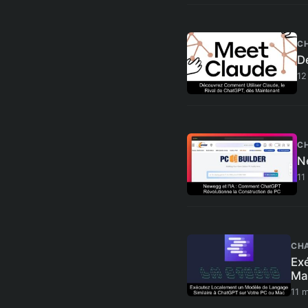
C
D
12
C
N
11
CH
Ex
Ma
11 