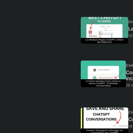
C
L
19
CH
Co
in
19 
C
C
18