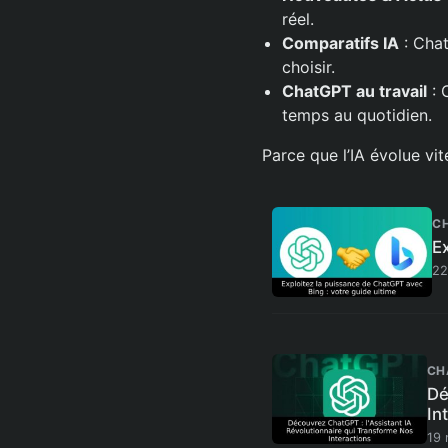
réel.
Comparatifs IA
: Chat
choisir.
ChatGPT au travail
: 
temps au quotidien.
Parce que l’IA évolue vit
C
E
22
CH
Dé
In
19 