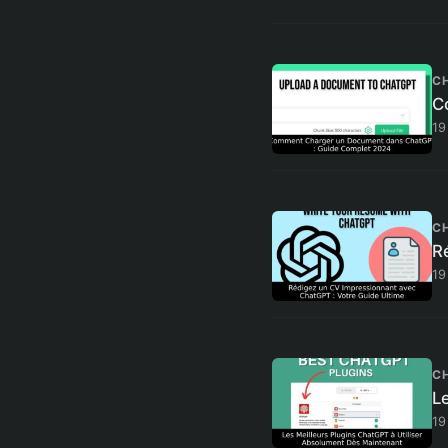
C
C
19
C
R
19
C
L
19