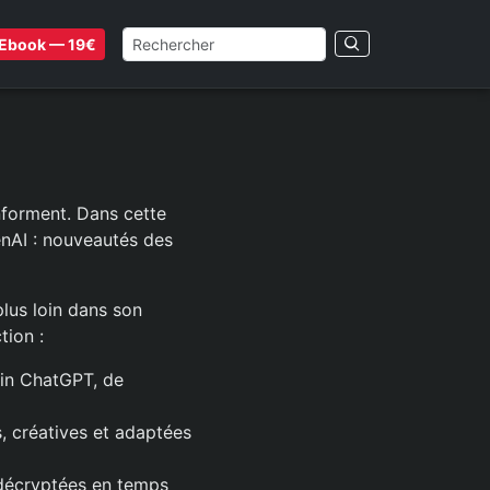
Ebook — 19€
nforment. Dans cette
enAI : nouveautés des
lus loin dans son
tion :
ain ChatGPT, de
, créatives et adaptées
 décryptées en temps