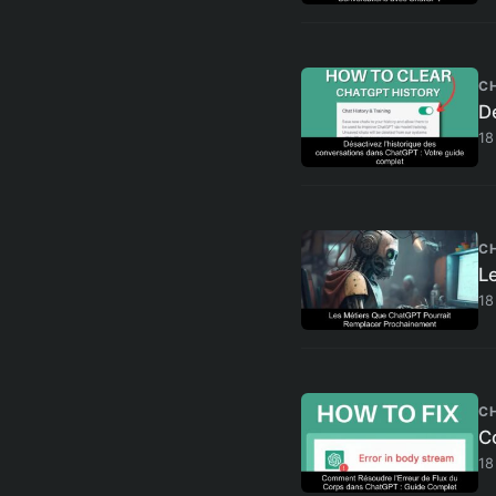
C
D
18
C
L
18
C
C
18