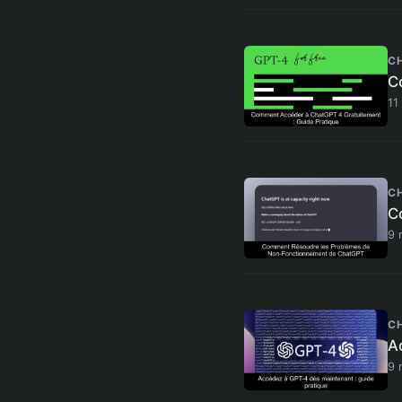
C
C
11
C
C
9 
C
A
9 