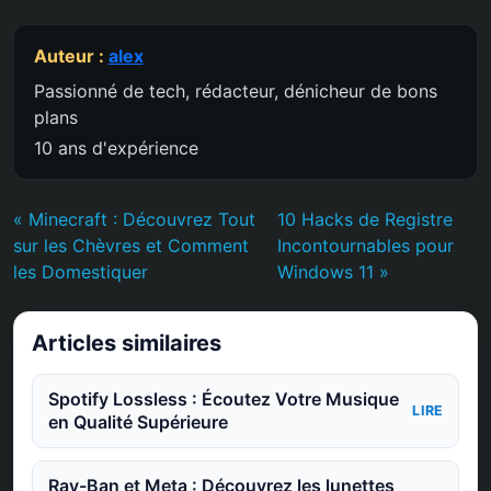
Auteur :
alex
Passionné de tech, rédacteur, dénicheur de bons
plans
10 ans d'expérience
« Minecraft : Découvrez Tout
10 Hacks de Registre
sur les Chèvres et Comment
Incontournables pour
les Domestiquer
Windows 11 »
Articles similaires
Spotify Lossless : Écoutez Votre Musique
LIRE
en Qualité Supérieure
Ray-Ban et Meta : Découvrez les lunettes