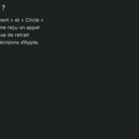
 ?
nt » et « Circle »
ême reçu un appel
ue de retrait
écisions d’Apple.