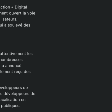
ction « Digital
ement ouvert la voie
lisateurs.
ui a soulevé des
attentivement les
e nombreuses
 » a annoncé
alement reçu des
développeurs de
des développeurs de
ocalisation en
I publiques.