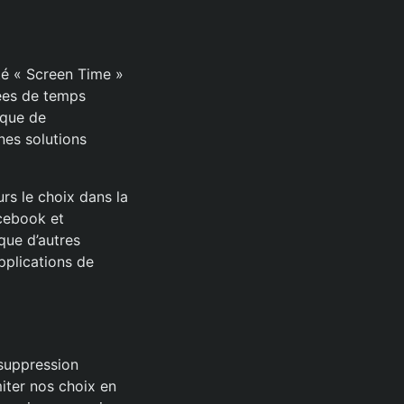
té « Screen Time »
nées de temps
nque de
nes solutions
rs le choix dans la
cebook et
que d’autres
pplications de
 suppression
miter nos choix en