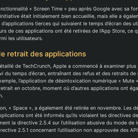
onctionnalité « Screen Time » peu après Google avec sa fon
nitiative était initialement bien accueillie, mais elle a égal
’applications tierces qui suivaient le temps d’écran des uti
rs de ces applications ont été retirées de l’App Store, ce q
i les utilisateurs.
e retrait des applications
étaillé de TechCrunch, Apple a commencé à examiner plus 
vi du temps d’écran, entraînant des refus et des retraits d
exemple, l’application de désintoxication numérique « Mute
etrait en octobre, moment où d’autres applications ont ég
n.
ion, « Space », a également été retirée en novembre. Les 
plications ont été informés qu’ils violaient les directives 
ent la directive 2.5.4 sur l’utilisation abusive du mode de l
directive 2.5.1 concernant l’utilisation non approuvée des AP