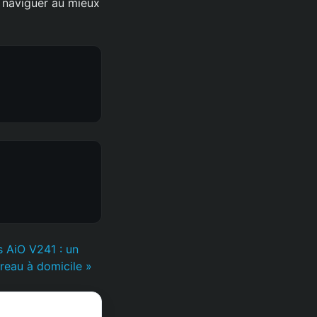
 naviguer au mieux
s AiO V241 : un
reau à domicile »