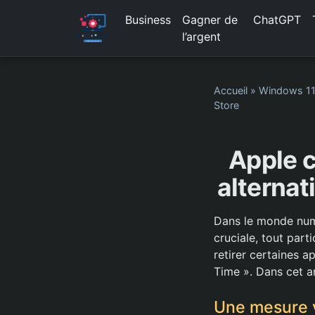
Business
Gagner de
ChatGPT
l’argent
Accueil
»
Windows 1
Store
Apple c
alternat
Dans le monde numé
cruciale, tout par
retirer certaines a
Time ». Dans cet ar
Une mesure v