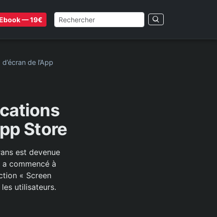
Ebook — 19€
 d’écran de l’App
ications
App Store
rans est devenue
ple a commencé à
nction « Screen
es utilisateurs.