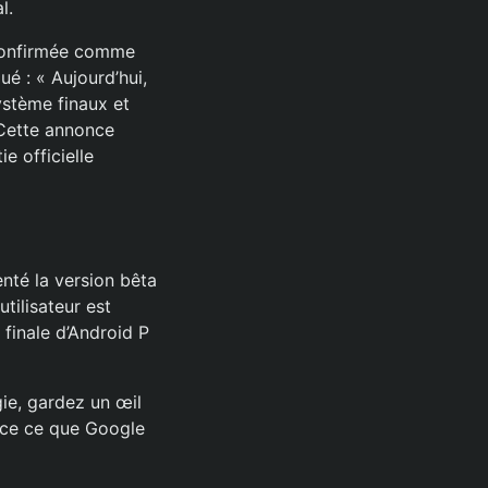
l.
é confirmée comme
ué : « Aujourd’hui,
ystème finaux et
» Cette annonce
e officielle
nté la version bêta
tilisateur est
 finale d’Android P
ie, gardez un œil
ence ce que Google