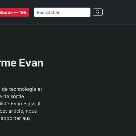
Ebook — 19€
irme Evan
s de technologie et
e de sortie
iste Evan Blass, il
cet article, nous
t apporter aux