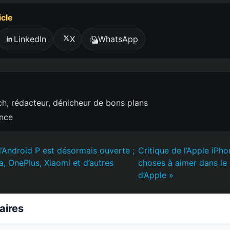
icle
LinkedIn
X
WhatsApp
h, rédacteur, dénicheur de bons plans
ence
d’Android P est désormais ouverte ;
Critique de l’Apple iPho
ia, OnePlus, Xiaomi et d’autres
choses à aimer dans le
d’Apple »
laires