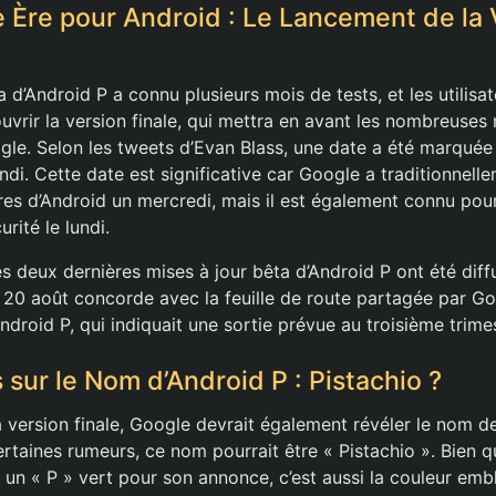
 Ère pour Android : Le Lancement de la 
d’Android P a connu plusieurs mois de tests, et les utilisat
uvrir la version finale, qui mettra en avant les nombreuses
le. Selon les tweets d’Evan Blass, une date a été marquée s
lundi. Cette date est significative car Google a traditionnel
res d’Android un mercredi, mais il est également connu pou
rité le lundi.
les deux dernières mises à jour bêta d’Android P ont été dif
u 20 août concorde avec la feuille de route partagée par G
Android P, qui indiquait une sortie prévue au troisième trime
sur le Nom d’Android P : Pistachio ?
a version finale, Google devrait également révéler le nom de
rtaines rumeurs, ce nom pourrait être « Pistachio ». Bien q
sé un « P » vert pour son annonce, c’est aussi la couleur em