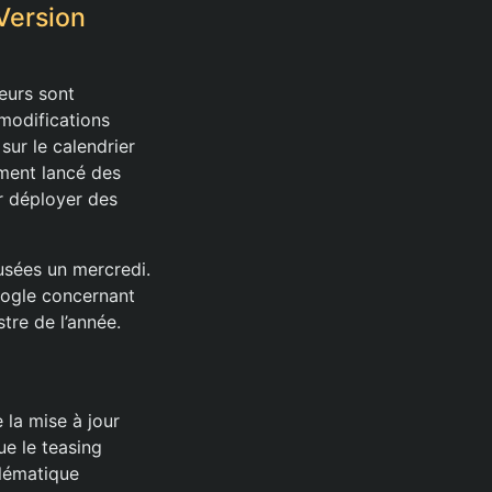
Version
eurs sont
 modifications
ur le calendrier
lement lancé des
r déployer des
fusées un mercredi.
oogle concernant
stre de l’année.
 la mise à jour
ue le teasing
blématique