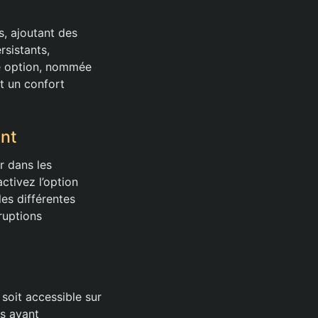
, ajoutant des
rsistants,
le option, nommée
t un confort
ant
er dans les
ctivez l’option
es différentes
ruptions
 soit accessible sur
ps avant