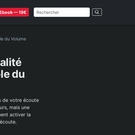
Ebook — 19€
ôle du Volume
alité
le du
s de votre écoute
urs, mais une
nt activer la
’écoute.