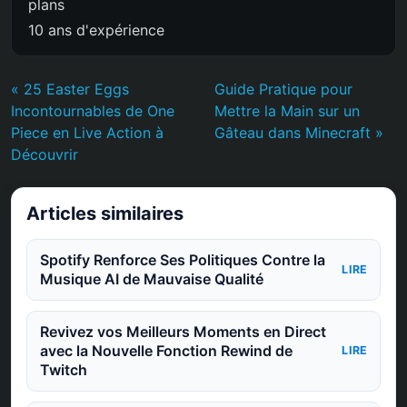
plans
10 ans d'expérience
« 25 Easter Eggs
Guide Pratique pour
Incontournables de One
Mettre la Main sur un
Piece en Live Action à
Gâteau dans Minecraft »
Découvrir
Articles similaires
Spotify Renforce Ses Politiques Contre la
LIRE
Musique AI de Mauvaise Qualité
Revivez vos Meilleurs Moments en Direct
avec la Nouvelle Fonction Rewind de
LIRE
Twitch