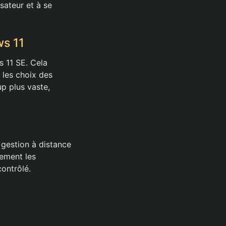
isateur et à se
ws 11
s 11 SE. Cela
e les choix des
p plus vaste,
 gestion à distance
lement les
contrôlé.