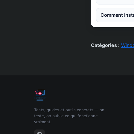
Comment Instal
Catégories :
Wind
Tests, guides et outils concrets — on
teste, on publie ce qui fonctionne
vraiment.