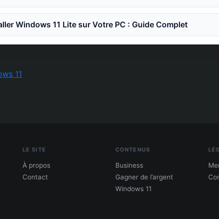
ler Windows 11 Lite sur Votre PC : Guide Complet
ows 11
LE SITE
CONTENUS
LÉ
À propos
Business
Men
Contact
Gagner de l’argent
Con
Windows 11