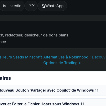
LinkedIn
X
WhatsApp
h, rédacteur, dénicheur de bons plans
ence
illeurs Seeds Minecraft
Alternatives à Robinhood : Découvr
Options de Trading »
laires
Nouveau Bouton ‘Partager avec Copilot’ de Windows 11
er et Éditer le Fichier Hosts sous Windows 11