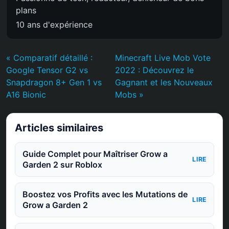
plans
10 ans d'expérience
« Comparatif détaillé :
Minecraft Live Mob Vote
Google Tensor G2 vs
2022 : Découvrez le
Snapdragon 8+ Gen 1 vs
Gagnant et les Nouveaux
A16 Bionic
Mobs »
Articles similaires
Guide Complet pour Maîtriser Grow a
LIRE
Garden 2 sur Roblox
Boostez vos Profits avec les Mutations de
LIRE
Grow a Garden 2