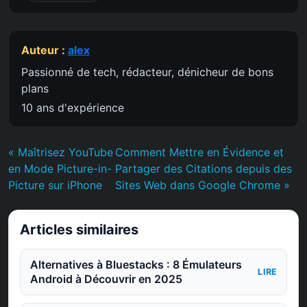
Auteur :
alex
Passionné de tech, rédacteur, dénicheur de bons
plans
10 ans d'expérience
« Maîtrisez YouTube
Comment Mettre en Évidence et
en Mode Picture-in-
Partager des Citations depuis des
Picture sur iPhone
Sites Web dans Google Chrome »
Articles similaires
Alternatives à Bluestacks : 8 Émulateurs
LIRE
Android à Découvrir en 2025