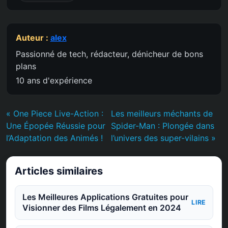
Auteur :
alex
Passionné de tech, rédacteur, dénicheur de bons
plans
10 ans d'expérience
« One Piece Live-Action :
Les meilleurs méchants de
Une Épopée Réussie pour
Spider-Man : Plongée dans
l’Adaptation des Animés !
l’univers des super-vilains »
Articles similaires
Les Meilleures Applications Gratuites pour
LIRE
Visionner des Films Légalement en 2024