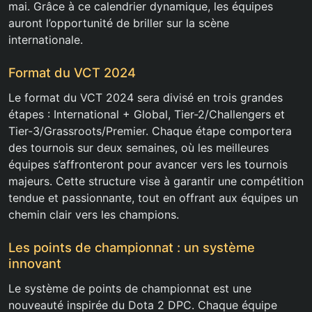
mai. Grâce à ce calendrier dynamique, les équipes
auront l’opportunité de briller sur la scène
internationale.
Format du VCT 2024
Le format du VCT 2024 sera divisé en trois grandes
étapes : International + Global, Tier-2/Challengers et
Tier-3/Grassroots/Premier. Chaque étape comportera
des tournois sur deux semaines, où les meilleures
équipes s’affronteront pour avancer vers les tournois
majeurs. Cette structure vise à garantir une compétition
tendue et passionnante, tout en offrant aux équipes un
chemin clair vers les champions.
Les points de championnat : un système
innovant
Le système de points de championnat est une
nouveauté inspirée du Dota 2 DPC. Chaque équipe