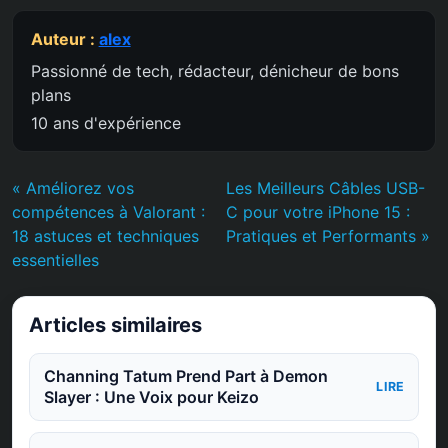
Auteur :
alex
Passionné de tech, rédacteur, dénicheur de bons
plans
10 ans d'expérience
« Améliorez vos
Les Meilleurs Câbles USB-
compétences à Valorant :
C pour votre iPhone 15 :
18 astuces et techniques
Pratiques et Performants »
essentielles
Articles similaires
Channing Tatum Prend Part à Demon
LIRE
Slayer : Une Voix pour Keizo