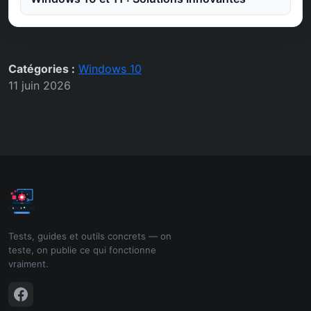
Catégories :
Windows 10
11 juin 2026
Tests, guides et outils concrets — on
teste, on publie ce qui fonctionne
vraiment.