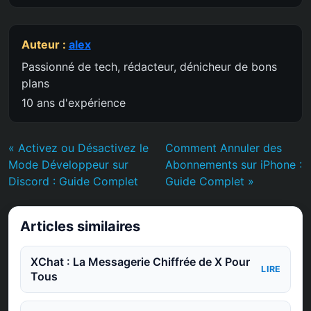
Auteur :
alex
Passionné de tech, rédacteur, dénicheur de bons
plans
10 ans d'expérience
« Activez ou Désactivez le
Comment Annuler des
Mode Développeur sur
Abonnements sur iPhone :
Discord : Guide Complet
Guide Complet »
Articles similaires
XChat : La Messagerie Chiffrée de X Pour
LIRE
Tous